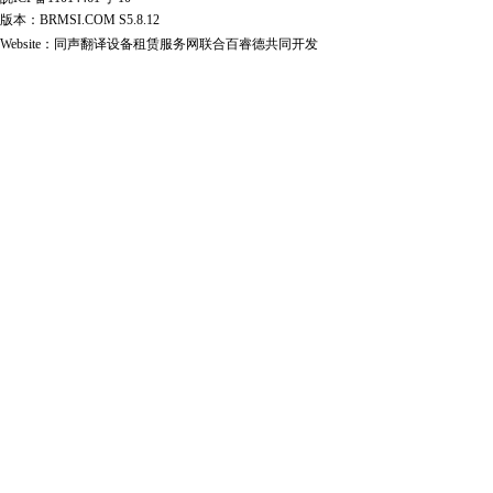
版本：BRMSI.COM S5.8.12
Website：
同声翻译设备租赁服务网
联合
百睿德
共同开发