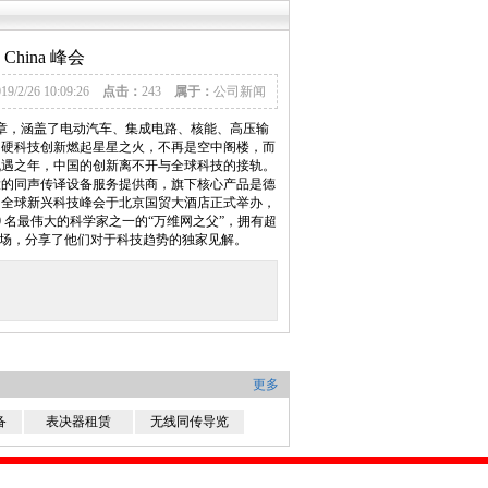
hina 峰会
019/2/26 10:09:26
点击：
243
属于：
公司新闻
文章，涵盖了电动汽车、集成电路、核能、高压输
，硬科技创新燃起星星之火，不再是空中阁楼，而
机遇之年，中国的创新离不开与全球科技的接轨。
大的同声传译设备服务提供商，旗下核心产品是德
 2019 全球新兴科技峰会于北京国贸大酒店正式举办，
0 名最伟大的科学家之一的“万维网之父”，拥有超
临现场，分享了他们对于科技趋势的独家见解。
更多
备
表决器租赁
无线同传导览