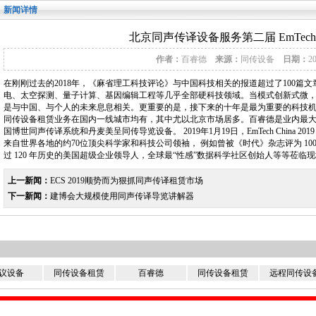
新闻详情
北京同声传译设备服务第二届 EmTech C
作者：
百睿德
来源：
同传设备
日期：
2
在刚刚过去的2018年，《麻省理工科技评论》与中国科技相关的报道超过了100篇
电、太空探测、量子计算、基因编辑工程等几乎全部硬科技领域。当模式创新式微
是与中国、与个人的未来息息相关。更重要的是，接下来的十年是最为重要的科技
同传设备租赁业务在国内一线城市均有，其中尤以北京市场居多。百睿德是业内最
国博世同声传译系统和丹麦美呈同传导览设备。 2019年1月19日，EmTech China
来自世界各地的约70位顶尖科学家和科技公司领袖， 例如曾被《时代》杂志评为 10
过 120 年历史的美国超级企业领导人，全球最“性感”数据科学社区创始人等等莅
上一新闻：
ECS 2019顺势而为狠抓同声传译租赁市场
下一新闻：
建博会大规模使用同声传译导览讲解器
议设备
同传设备租赁
百睿德
同传设备租赁
远程同传设