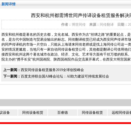
新闻详情
西安和杭州都需博世同声传译设备租赁服务解决
作者：
博世同传
来源：
同传翻译
日期：
2
西安和杭州都是著名的历史古都，文化名城。西安作为古“丝绸之路”的重要起点，是
名，是古代中国制造与贸易业输出的标志。同传翻译租赁已经成为西安同声传译市
的同声传译机的市场一片空白，只能从上海请来同传老师或是找上海同传公司这一
安的情况更尴尬，当地只有一家自动同传设备租赁公司，其他都是翻译公司借用他们
接西安和杭州这两个著名城市在政治、经济、文化、艺术等方面有千丝万缕的联系。 2
院主办的“携手长安”杭州国画院、陕西国画院作品交流展开幕式，在西安大明宫国
上一新闻：
西安同传设备租赁服务2019全球创投峰会
下一新闻：
百度支持联合国AI峰会论坛：AI助力建设可持续发展社会
议设备
同传设备租赁
百睿德
同传设备租赁
远程同传设