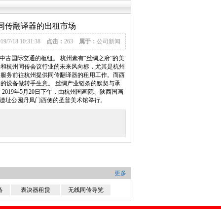
同传翻译器的出租市场
019/7/18 10:31:38
点击：
263
属于：
公司新闻
中古国际交通的枢纽。 杭州素有“丝绸之府”的美
场和杭州同传会议行业的未来风向标，尤其是杭州
类服务前往杭州提供同传翻译器的租用工作。而西
的设备做转手生意。 丝绸产业链条的默契与承
019年5月20日下午，由杭州国画院、陕西国画
家遗址公园丹凤门西侧的圣普美术馆举行。
更多
备
表决器租赁
无线同传导览