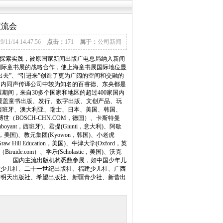
交流会
19/11/14 14:47:56
点击：
171
属于：
公司新闻
断探索实践，被原国家新闻出版广电总局纳入新闻
国际童书展的战略合作，使上海童书展国际地位显
去”、“引进来”创造了更为广阔的空间和交融的
国内同声传译公司中较为知名的百睿德、东央都是
间，来自30多个国家和地区的超过400家国内
商覆盖童书出版、发行、数字出版、文创产品、玩
班牙、澳大利亚、瑞士、日本、美国、韩国、
世（BOSCH-CHN.COM，德国）、卡斯特曼
amboyant，西班牙)、君提(Giunti，意大利)、阿歇
fflin，美国)、教元集团(Kyowon，韩国)、小老虎
aw Hill Education，美国)、牛津大学(Oxford，英
ruide.com）、学乐(Scholastic，美国)、沃克
30%。 国内主流出版机构悉数参展，如中国少年儿
徽少儿社、二十一世纪出版社、福建少儿社、广西
、明天出版社、希望出版社、新疆青少社、新蕾出