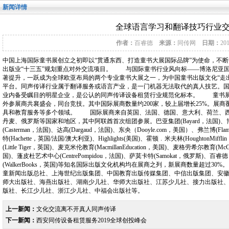
新闻详情
全球语言学习和翻译技巧行业
作者：
百睿德
来源：
同传网
日期：
20
中国上海国际童书展创立之初即以“贯通东西、打造童书大展国际品牌”为使命，不
出版业“十三五”规划重点对外交流项目。 与国际童书行业风向标——博洛尼亚
著提升，一跃成为全球欧亚布局的两个专业童书大展之一，为中国童书出版文化“走出
平台。同声传译行业属于翻译服务或语言产业，是一门机器无法取代的真人技艺。
业内备受瞩目的明星企业，是公认的同声传译设备租赁行业规范化标本。 童书展期
外参展商共襄盛会，同台竞技。其中国际展商数量约200家，较上届增长25%。展
具和教育服务等多个领域。 国际展商来自英国、法国、德国、意大利、荷兰、西
丹麦、俄罗斯等国家和地区，其中阿联酋首次组团参展。巴亚集团(Bayard，法国)、博
(Casterman，法国)、达高(Dargaud，法国)、东央（Dooyle.com，美国）、弗兰博(Fl
特(Hachette，英国/法国/澳大利亚)、Highlights(美国)、霍顿﹒米夫林(HoughtonMi
(Little Tiger，英国)、麦克米伦教育(MacmillanEducation，美国)、麦格劳希尔教育(McGr
国)、蓬皮杜艺术中心(CentrePompidou，法国)、萨莫卡特(Samokat，俄罗斯)、百睿德（Bi
(WalkerBooks，英国)等知名国际出版文化机构均在展商之列，新展商数量超过
童新闻出版总社、上海世纪出版集团、中国教育出版传媒集团、中信出版集团、安
师大出版社、海燕出版社、湖南少儿社、华师大出版社、江苏少儿社、接力出版社
版社、长江少儿社、浙江少儿社、中福会出版社等。
上一新闻：
文化交流离不开真人同声传译
下一新闻：
西安同传设备租赁服务2019全球创投峰会